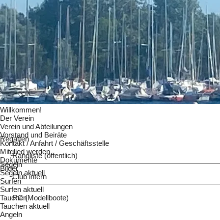
Willkommen!
Der Verein
Verein und Abteilungen
Vorstand und Beiräte
Regatten
Kontakt / Anfahrt / Geschäftsstelle
Mitglied werden
Rangliste (öffentlich)
Dokumente
Segeln
Bilder
Segeln aktuell
Club intern
Surfen
Surfen aktuell
Tauchen
RC (Modellboote)
Tauchen aktuell
Angeln