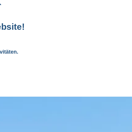
 
bsite!
itäten.