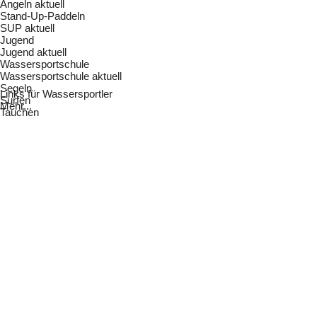
Angeln aktuell
Stand-Up-Paddeln
SUP aktuell
Jugend
Jugend aktuell
Wassersportschule
Wassersportschule aktuell
Segeln
Links für Wassersportler
Surfen
Mehr...
Tauchen