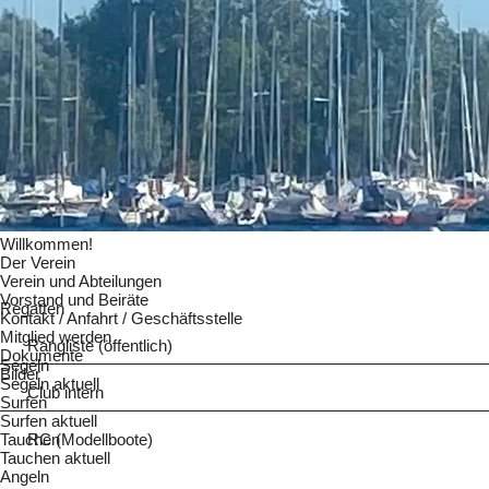
Willkommen!
Der Verein
Verein und Abteilungen
Vorstand und Beiräte
Regatten
Kontakt / Anfahrt / Geschäftsstelle
Mitglied werden
Rangliste (öffentlich)
Dokumente
Segeln
Bilder
Segeln aktuell
Club intern
Surfen
Surfen aktuell
Tauchen
RC (Modellboote)
Tauchen aktuell
Angeln